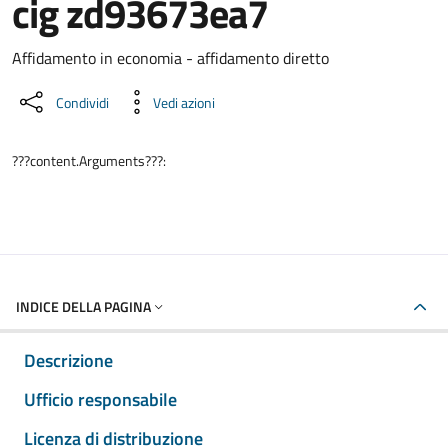
cig zd93673ea7
Dettaglio del documento
Affidamento in economia - affidamento diretto
Condividi
Vedi azioni
???content.Arguments???:
INDICE DELLA PAGINA
Descrizione
Ufficio responsabile
Licenza di distribuzione