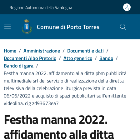
Vai ai contenuti
Vai al Footer
Regione Autonoma della Sardegna
Comune di Porto Torres
Home
/
Amministrazione
/
Documenti e dati
/
Documenti Albo Pretorio
/
Atto generico
/
Bando
/
Bando di gara
/
Festha manna 2022. affidamento alla ditta pbm pubblicità
multimediale srl del servizio di realizzazione della diretta
televisiva della celebrazione liturgica prevista in data
06/06/2022 e acquisto di spazi pubblicitari sull’emittente
videolina. cig zd93673ea7
Festha manna 2022.
affidamento alla ditta