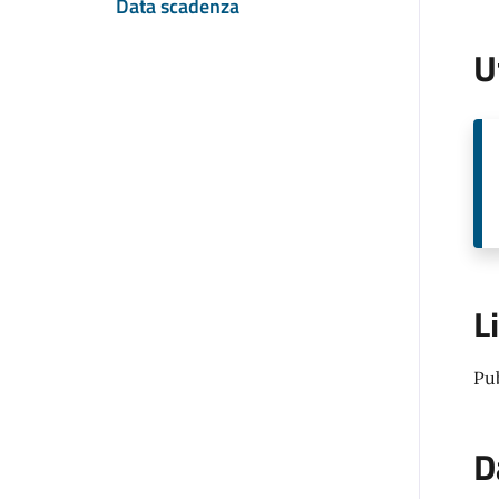
Data scadenza
U
L
Pu
D