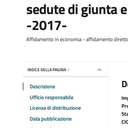
sedute di giunta 
-2017-
Dettaglio del documento
Affidamento in economia - affidamento dirett
INDICE DELLA PAGINA
D
Descrizione
Ufficio responsabile
Im
Pr
Licenza di distribuzione
St
Data pubblicazione
CI