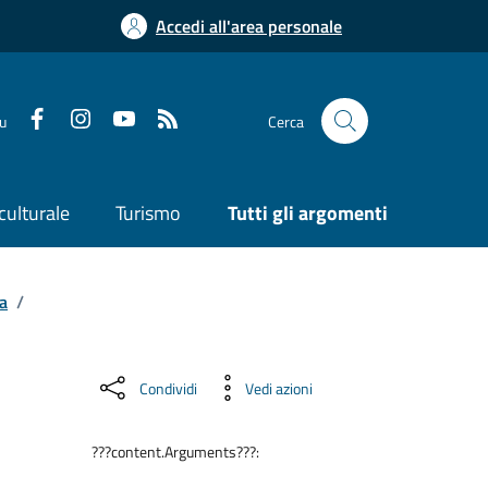
Accedi all'area personale
su
Cerca
culturale
Turismo
Tutti gli argomenti
a
/
-
Condividi
Vedi azioni
???content.Arguments???: