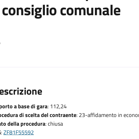
e consiglio comunale
o
escrizione
porto a base di gara
: 112,24
ocedura di scelta del contraente
: 23-affidamento in econo
ato della procedura
: chiusa
G
:
ZF81F55592