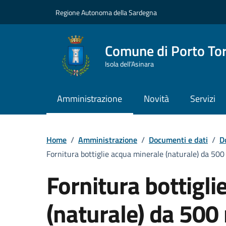
Vai ai contenuti
Vai al Footer
Regione Autonoma della Sardegna
Comune di Porto To
Isola dell’Asinara
Amministrazione
Novità
Servizi
Home
/
Amministrazione
/
Documenti e dati
/
D
Fornitura bottiglie acqua minerale (naturale) da 500 
Fornitura bottigl
(naturale) da 500 m