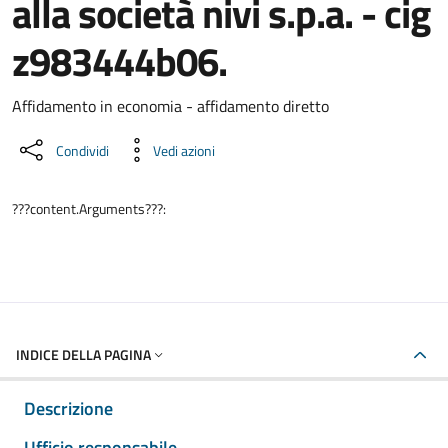
alla società nivi s.p.a. - cig
z983444b06.
Dettaglio del documento
Affidamento in economia - affidamento diretto
Condividi
Vedi azioni
???content.Arguments???:
INDICE DELLA PAGINA
Descrizione
Ufficio responsabile