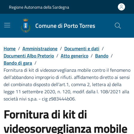
Vai ai contenuti
Vai al Footer
Regione Autonoma della Sardegna
Comune di Porto Torres
Home
/
Amministrazione
/
Documenti e dati
/
Documenti Albo Pretorio
/
Atto generico
/
Bando
/
Bando di gara
/
Fornitura di kit di videosorveglianza mobile contro il fenomeno
dell’abbandono improprio di rifiuti. affidamento diretto ai sensi
del combinato disposto dell’art.1, comma 2, lettera a) della
legge 11 settembre 2020, n. 120, modif. dalla l. 108/2021 alla
società nivi s.p.a. - cig z983444b06.
Fornitura di kit di
videosorveglianza mobile