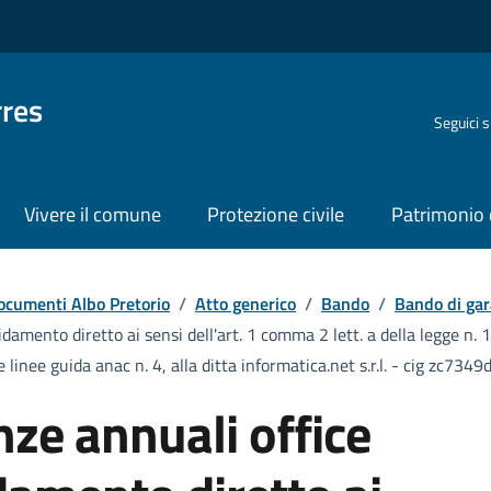
rres
Seguici 
Vivere il comune
Protezione civile
Patrimonio 
ocumenti Albo Pretorio
/
Atto generico
/
Bando
/
Bando di gar
fidamento diretto ai sensi dell'art. 1 comma 2 lett. a della legge 
e linee guida anac n. 4, alla ditta informatica.net s.r.l. - cig zc734
enze annuali office