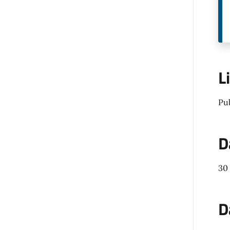
L
Pu
D
30
D