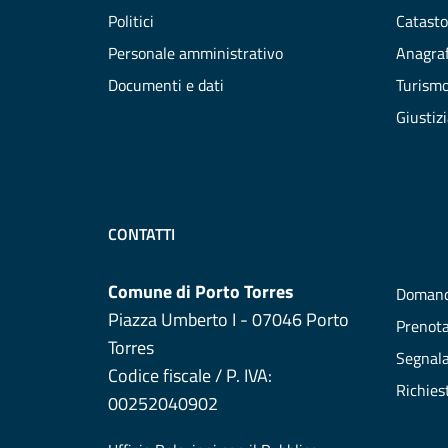
Politici
Catasto
Personale amministrativo
Anagraf
Documenti e dati
Turism
Giustiz
CONTATTI
Comune di Porto Torres
Domand
Piazza Umberto I - 07046 Porto
Prenot
Torres
Segnala
Codice fiscale / P. IVA:
Richies
00252040902