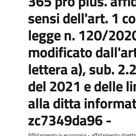
365 pro plus. affi
sensi dell'art. 1 c
legge n. 120/202
modificato dall'ar
lettera a), sub. 2.
del 2021 e delle l
alla ditta informati
zc7349da96 -
Dettaglio del documento
Affidamento in economia - affidamento dirett