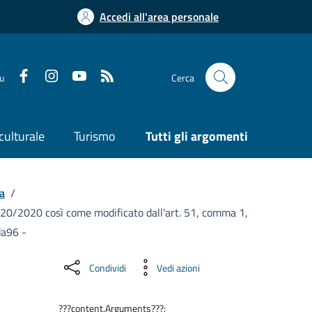
Accedi all'area personale
su
Cerca
culturale
Turismo
Tutti gli argomenti
a
/
n. 120/2020 così come modificato dall'art. 51, comma 1,
9da96 -
Condividi
Vedi azioni
???content.Arguments???: