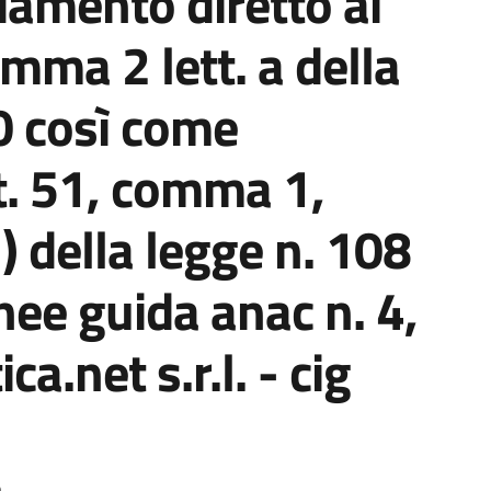
damento diretto ai
omma 2 lett. a della
0 così come
t. 51, comma 1,
2) della legge n. 108
inee guida anac n. 4,
ca.net s.r.l. - cig
o