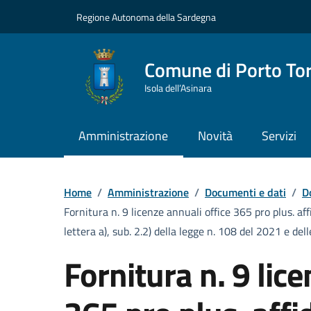
Vai ai contenuti
Vai al Footer
Regione Autonoma della Sardegna
Comune di Porto To
Isola dell’Asinara
Amministrazione
Novità
Servizi
Home
/
Amministrazione
/
Documenti e dati
/
D
Fornitura n. 9 licenze annuali office 365 pro plus. af
lettera a), sub. 2.2) della legge n. 108 del 2021 e dell
Fornitura n. 9 lic