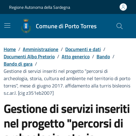
Vai ai contenuti
Vai al Footer
Regione Autonoma della Sardegna
Comune di Porto Torres
Home
/
Amministrazione
/
Documenti e dati
/
Documenti Albo Pretorio
/
Atto generico
/
Bando
/
Bando di gara
/
Gestione di servizi inseriti nel progetto "percorsi di
archeologia, storia, cultura ed ambiente nel territorio di porto
torres", mese di giugno 2017. affidamento alla turris bisleonis
s.c.ar.l. [cig z351eb2007]
Gestione di servizi inseriti
nel progetto "percorsi di