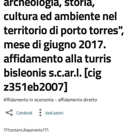
archeologia, storia,
cultura ed ambiente nel
territorio di porto torres",
mese di giugno 2017.
affidamento alla turris
bisleonis s.c.ar.l. [cig
z351eb2007]
Dettaglio del documento
Affidamento in economia - affidamento diretto
Condividi
Vedi azioni
???content.Arguments???: