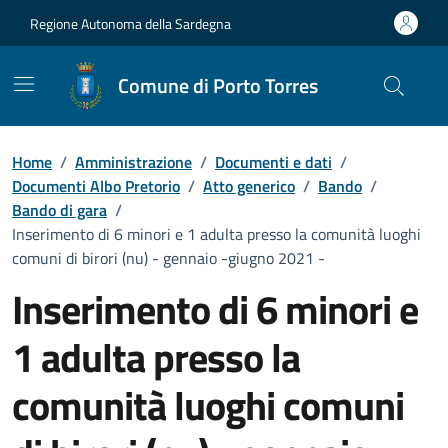
Vai ai contenuti
Vai al Footer
Regione Autonoma della Sardegna
Comune di Porto Torres
Home
/
Amministrazione
/
Documenti e dati
/
Documenti Albo Pretorio
/
Atto generico
/
Bando
/
Bando di gara
/
Inserimento di 6 minori e 1 adulta presso la comunità luoghi
comuni di birori (nu) - gennaio -giugno 2021 -
Inserimento di 6 minori e
1 adulta presso la
comunità luoghi comuni