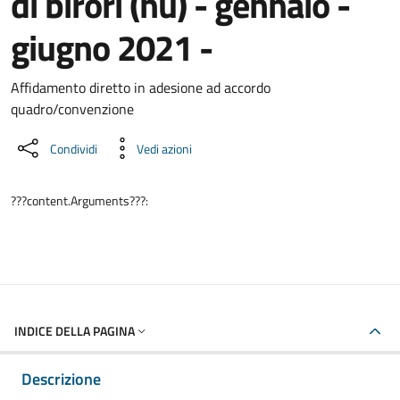
di birori (nu) - gennaio -
giugno 2021 -
Dettaglio del documento
Affidamento diretto in adesione ad accordo
quadro/convenzione
Condividi
Vedi azioni
???content.Arguments???:
INDICE DELLA PAGINA
Descrizione