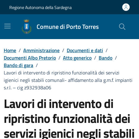
Vai ai contenuti
Vai al Footer
Regione Autonoma della Sardegna
Comune di Porto Torres
Home
/
Amministrazione
/
Documenti e dati
/
Documenti Albo Pretorio
/
Atto generico
/
Bando
/
Bando di gara
/
Lavori di intervento di ripristino funzionalità dei servizi
igienici negli stabili comunali- affidamento alla g.m.f. impianti
s.r.l. – cig z932938a06
Lavori di intervento di
ripristino funzionalità dei
servizi igienici negli stabili