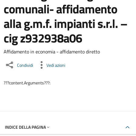
comunali- affidamento
alla g.m.f. impianti s.r.l. –
cig z932938a06
Dettaglio del documento
Affidamento in economia - affidamento diretto
Condividi
Vedi azioni
???content.Arguments???:
INDICE DELLA PAGINA