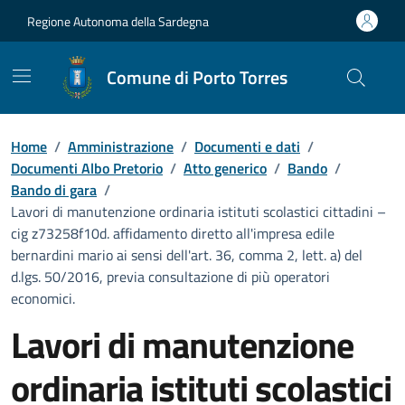
Vai ai contenuti
Vai al Footer
Regione Autonoma della Sardegna
Comune di Porto Torres
Home
/
Amministrazione
/
Documenti e dati
/
Documenti Albo Pretorio
/
Atto generico
/
Bando
/
Bando di gara
/
Lavori di manutenzione ordinaria istituti scolastici cittadini –
cig z73258f10d. affidamento diretto all'impresa edile
bernardini mario ai sensi dell'art. 36, comma 2, lett. a) del
d.lgs. 50/2016, previa consultazione di più operatori
economici.
Lavori di manutenzione
ordinaria istituti scolastici