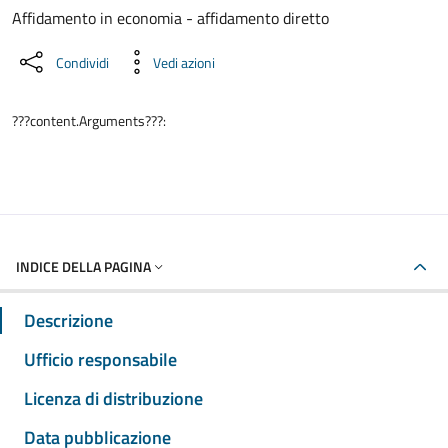
Dettaglio del documento
Affidamento in economia - affidamento diretto
Condividi
Vedi azioni
???content.Arguments???:
INDICE DELLA PAGINA
Descrizione
Ufficio responsabile
Licenza di distribuzione
Data pubblicazione