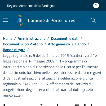
Vai ai contenuti
Vai al Footer
Regione Autonoma della Sardegna
Comune di Porto Torres
Home
/
Amministrazione
/
Documenti e dati
/
Documenti Albo Pretorio
/
Atto generico
/
Bando
/
Bando di gara
/
Legge regionale n. 5 del de 9 marzo 2015 “cantieri verdi” e
legge regionale 14 maggio 2009 n. 1 - programma di
interventi e piano di ripartizione delle risorse per l’aumento
del patrimonio boschivo nelle aree interessate da forme gravi
di deindustrializzazione. attuazione deliberazione giunta
regionale n. 54/20 del 2015. affidamento del servizio di
progettazione degli interventi da attuare al dott. ignazio
marco atzeni.