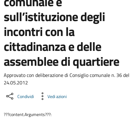
comunale e
sull’istituzione degli
incontri con la
cittadinanza e delle
assemblee di quartiere
Dettaglio del documento
Approvato con deliberazione di Consiglio comunale n. 36 del
24.05.2012
Condividi
Vedi azioni
???content.Arguments???: