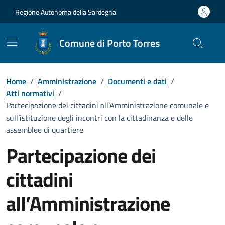
Vai ai contenuti
Vai al Footer
Regione Autonoma della Sardegna
Comune di Porto Torres
Home
/
Amministrazione
/
Documenti e dati
/
Atti normativi
/
Partecipazione dei cittadini all’Amministrazione comunale e
sull’istituzione degli incontri con la cittadinanza e delle
assemblee di quartiere
Partecipazione dei
cittadini
all’Amministrazione