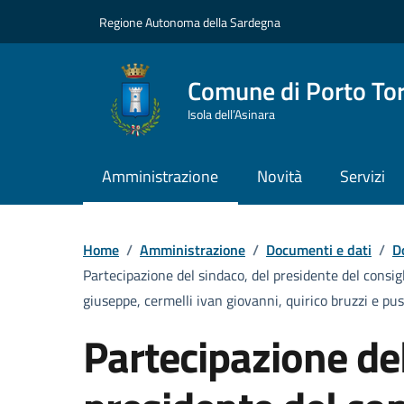
Vai ai contenuti
Vai al Footer
Regione Autonoma della Sardegna
Comune di Porto To
Isola dell’Asinara
Amministrazione
Novità
Servizi
Home
/
Amministrazione
/
Documenti e dati
/
D
Partecipazione del sindaco, del presidente del consig
giuseppe, cermelli ivan giovanni, quirico bruzzi e p
Partecipazione del