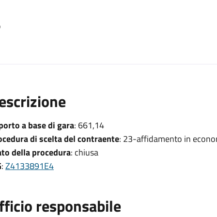
o
escrizione
porto a base di gara
: 661,14
ocedura di scelta del contraente
: 23-affidamento in econo
ato della procedura
: chiusa
G
:
Z4133891E4
fficio responsabile