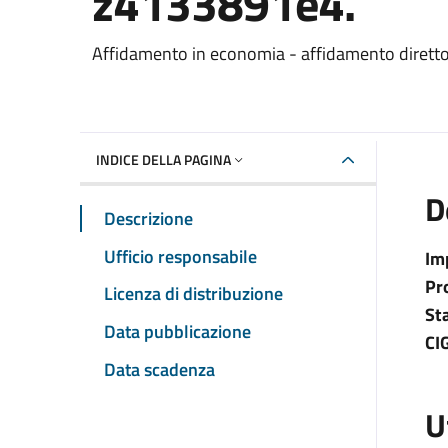
z4133891e4.
Dettaglio del documento
Affidamento in economia - affidamento dirett
INDICE DELLA PAGINA
D
Descrizione
Ufficio responsabile
Im
Pr
Licenza di distribuzione
St
Data pubblicazione
CI
Data scadenza
U