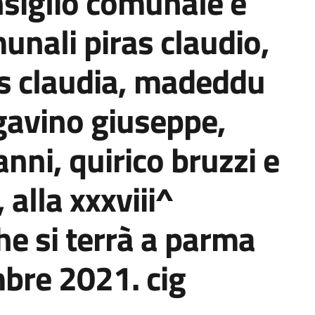
nsiglio comunale e
munali piras claudio,
us claudia, madeddu
gavino giuseppe,
anni, quirico bruzzi e
alla xxxviii^
he si terrà a parma
mbre 2021. cig