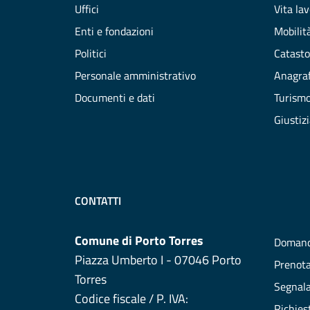
Uffici
Vita la
Enti e fondazioni
Mobilità
Politici
Catasto
Personale amministrativo
Anagraf
Documenti e dati
Turism
Giustiz
CONTATTI
Comune di Porto Torres
Domand
Piazza Umberto I - 07046 Porto
Prenot
Torres
Segnala
Codice fiscale / P. IVA:
Richies