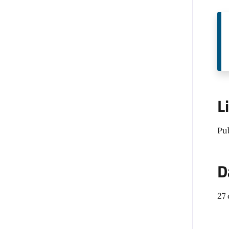
L
Pu
D
27 