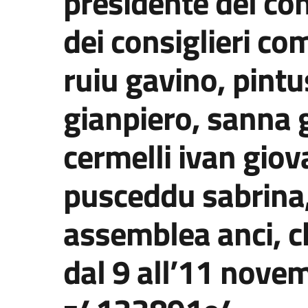
presidente del co
dei consiglieri co
ruiu gavino, pint
gianpiero, sanna 
cermelli ivan giov
pusceddu sabrina, 
assemblea anci, c
dal 9 all’11 nove