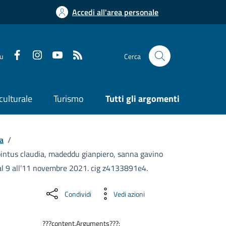
Accedi all'area personale
su
Cerca
culturale
Turismo
Tutti gli argomenti
a
/
, pintus claudia, madeddu gianpiero, sanna gavino
 dal 9 all’11 novembre 2021. cig z4133891e4.
Condividi
Vedi azioni
???content.Arguments???: