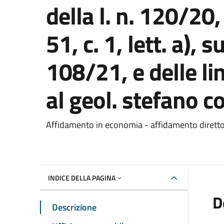
della l. n. 120/20,
51, c. 1, lett. a), 
108/21, e delle li
al geol. stefano 
Dettaglio del documento
Affidamento in economia - affidamento dirett
INDICE DELLA PAGINA
D
Descrizione