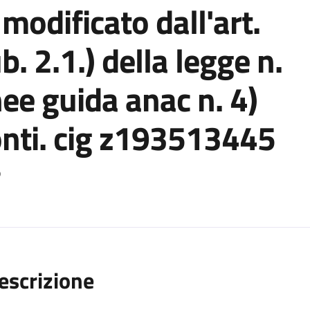
 modificato dall'art.
sub. 2.1.) della legge n.
nee guida anac n. 4)
conti. cig z193513445
o
escrizione