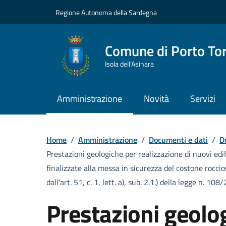
Vai ai contenuti
Vai al Footer
Regione Autonoma della Sardegna
Comune di Porto To
Isola dell’Asinara
Amministrazione
Novità
Servizi
Home
/
Amministrazione
/
Documenti e dati
/
D
Prestazioni geologiche per realizzazione di nuovi edif
finalizzate alla messa in sicurezza del costone roccios
dall'art. 51, c. 1, lett. a), sub. 2.1.) della legge n. 1
Prestazioni geolo