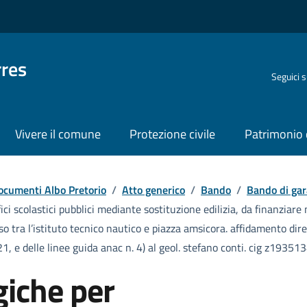
rres
Seguici 
Vivere il comune
Protezione civile
Patrimonio 
ocumenti Albo Pretorio
/
Atto generico
/
Bando
/
Bando di gar
ici scolastici pubblici mediante sostituzione edilizia, da finanziare 
o tra l’istituto tecnico nautico e piazza amsicora. affidamento dirett
08/21, e delle linee guida anac n. 4) al geol. stefano conti. cig z1935
giche per