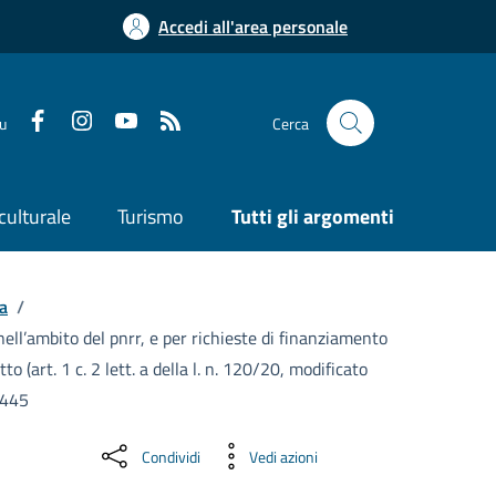
Accedi all'area personale
su
Cerca
culturale
Turismo
Tutti gli argomenti
a
/
nell’ambito del pnrr, e per richieste di finanziamento
o (art. 1 c. 2 lett. a della l. n. 120/20, modificato
13445
Condividi
Vedi azioni