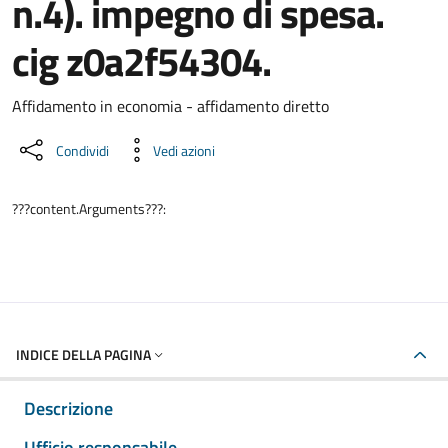
n.4). impegno di spesa.
cig z0a2f54304.
Dettaglio del documento
Affidamento in economia - affidamento diretto
Condividi
Vedi azioni
???content.Arguments???:
INDICE DELLA PAGINA
Descrizione
Ufficio responsabile