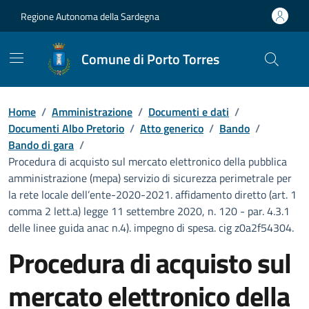
Vai ai contenuti
Vai al Footer
Regione Autonoma della Sardegna
Comune di Porto Torres
Home
/
Amministrazione
/
Documenti e dati
/
Documenti Albo Pretorio
/
Atto generico
/
Bando
/
Bando di gara
/
Procedura di acquisto sul mercato elettronico della pubblica
amministrazione (mepa) servizio di sicurezza perimetrale per
la rete locale dell’ente-2020-2021. affidamento diretto (art. 1
comma 2 lett.a) legge 11 settembre 2020, n. 120 - par. 4.3.1
delle linee guida anac n.4). impegno di spesa. cig z0a2f54304.
Procedura di acquisto sul
mercato elettronico della