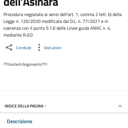
dell’Asinara
Dettaglio del documento
Procedura negoziata ai sensi dell'art. 1, comma 2 lett. b) della
Legge n. 120/2020 modificata dal D.L. n. 77/2021 e in
coerenza con il punto 5.1.6 delle Linee guida ANAC n. 4.
mediante R.d.O
Condividi
Vedi azioni
???content.Arguments???:
INDICE DELLA PAGINA
Descrizione