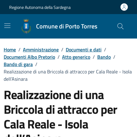
Vai ai contenuti
Vai al Footer
Regione Autonoma della Sardegna
Comune di Porto Torres
Home
/
Amministrazione
/
Documenti e dati
/
Documenti Albo Pretorio
/
Atto generico
/
Bando
/
Bando di gara
/
Realizzazione di una Briccola di attracco per Cala Reale - Isola
dell’Asinara
Realizzazione di una
Briccola di attracco per
Cala Reale - Isola