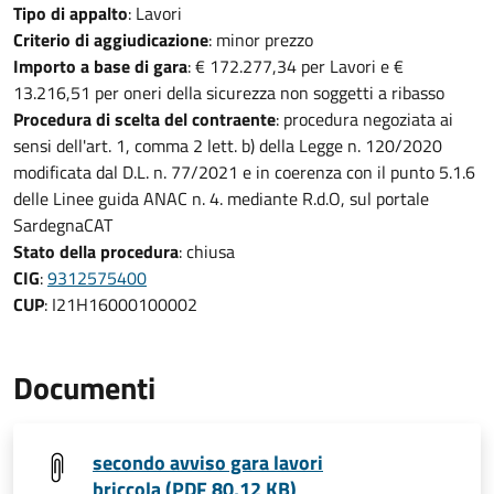
Tipo di appalto
: Lavori
Criterio di aggiudicazione
: minor prezzo
Importo a base di gara
: € 172.277,34 per Lavori e €
13.216,51 per oneri della sicurezza non soggetti a ribasso
Procedura di scelta del contraente
: procedura negoziata ai
sensi dell'art. 1, comma 2 lett. b) della Legge n. 120/2020
modificata dal D.L. n. 77/2021 e in coerenza con il punto 5.1.6
delle Linee guida ANAC n. 4. mediante R.d.O, sul portale
SardegnaCAT
Stato della procedura
: chiusa
CIG
:
9312575400
CUP
: I21H16000100002
Documenti
secondo avviso gara lavori
briccola (PDF 80,12 KB)