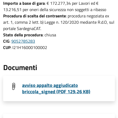
Importo a base di gara
: € 172.277,34 per Lavori ed €
13.216,51 per oneri della sicurezza non soggetti a ribasso
Procedura di scelta del contraente
: procedura negoziata ex
art. 1, comma 2 lett. b) Legge n. 120/2020 mediante R.d.O, sul
portale SardegnaCAT.
Stato della procedura
: chiusa
CIG
:
9052785283
CUP
: I21H16000100002
Documenti
avviso appalto aggiudicato
briccola_signed (PDF 129,26 KB)