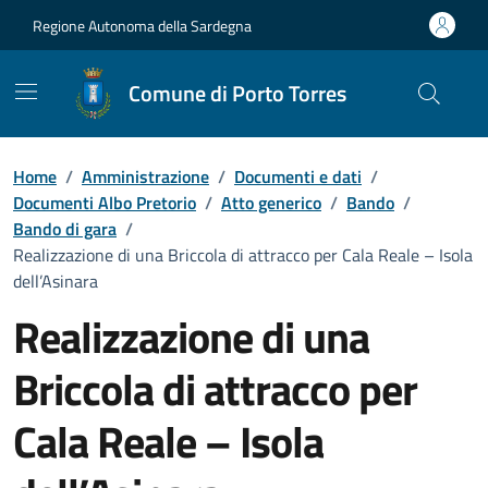
Vai ai contenuti
Vai al Footer
Regione Autonoma della Sardegna
Comune di Porto Torres
Home
/
Amministrazione
/
Documenti e dati
/
Documenti Albo Pretorio
/
Atto generico
/
Bando
/
Bando di gara
/
Realizzazione di una Briccola di attracco per Cala Reale – Isola
dell’Asinara
Realizzazione di una
Briccola di attracco per
Cala Reale – Isola