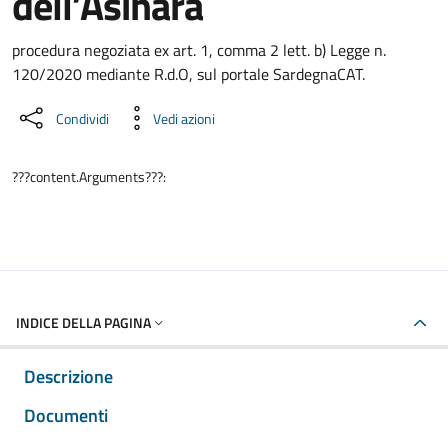
dell’Asinara
Dettaglio del documento
procedura negoziata ex art. 1, comma 2 lett. b) Legge n.
120/2020 mediante R.d.O, sul portale SardegnaCAT.
Condividi
Vedi azioni
???content.Arguments???:
INDICE DELLA PAGINA
Descrizione
Documenti