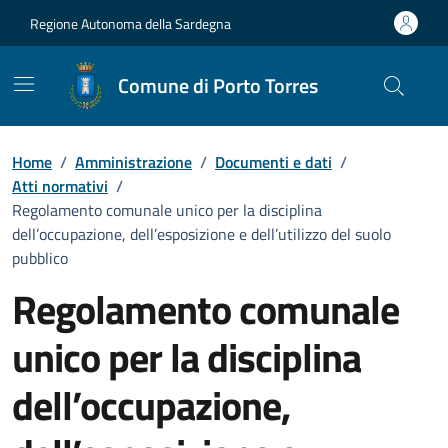
Vai ai contenuti
Vai al Footer
Regione Autonoma della Sardegna
Comune di Porto Torres
Home
/
Amministrazione
/
Documenti e dati
/
Atti normativi
/
Regolamento comunale unico per la disciplina
dell’occupazione, dell’esposizione e dell’utilizzo del suolo
pubblico
Regolamento comunale
unico per la disciplina
dell’occupazione,