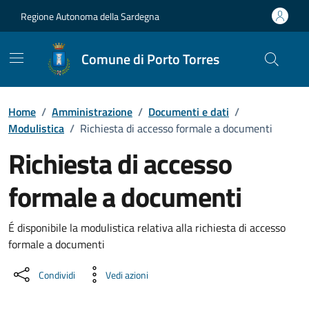
Vai ai contenuti
Vai al Footer
Regione Autonoma della Sardegna
Comune di Porto Torres
Home
/
Amministrazione
/
Documenti e dati
/
Modulistica
/
Richiesta di accesso formale a documenti
Richiesta di accesso
formale a documenti
Dettaglio del documento
É disponibile la modulistica relativa alla richiesta di accesso
formale a documenti
Condividi
Vedi azioni