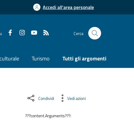
Accedi all'area personale
su
Cerca
culturale
Turismo
Tutti gli argomenti
Condividi
Vedi azioni
???content.Arguments???: