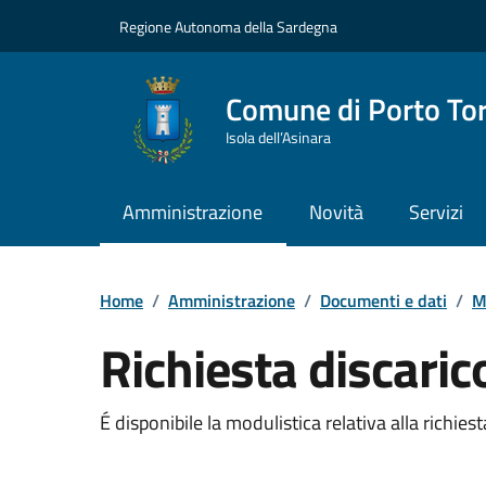
Vai ai contenuti
Vai al Footer
Regione Autonoma della Sardegna
Comune di Porto To
Isola dell’Asinara
Amministrazione
Novità
Servizi
Home
/
Amministrazione
/
Documenti e dati
/
M
Richiesta discari
Dettaglio del documento
É disponibile la modulistica relativa alla richie