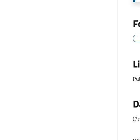
F
L
Pu
D
17