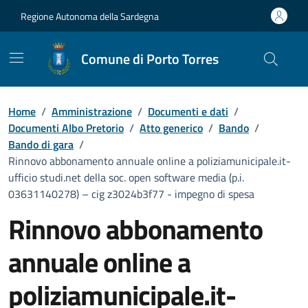
Vai ai contenuti
Vai al Footer
Regione Autonoma della Sardegna
Comune di Porto Torres
Home
/
Amministrazione
/
Documenti e dati
/
Documenti Albo Pretorio
/
Atto generico
/
Bando
/
Bando di gara
/
Rinnovo abbonamento annuale online a poliziamunicipale.it-
ufficio studi.net della soc. open software media (p.i.
03631140278) – cig z3024b3f77 - impegno di spesa
Rinnovo abbonamento
annuale online a
poliziamunicipale.it-