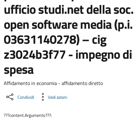
ufficio studi.net della soc.
open software media (p.i.
03631140278) – cig
z3024b3f77 - impegno di
spesa
Dettaglio del documento
Affidamento in economia - affidamento diretto
Condividi
Vedi azioni
???content.Arguments???: