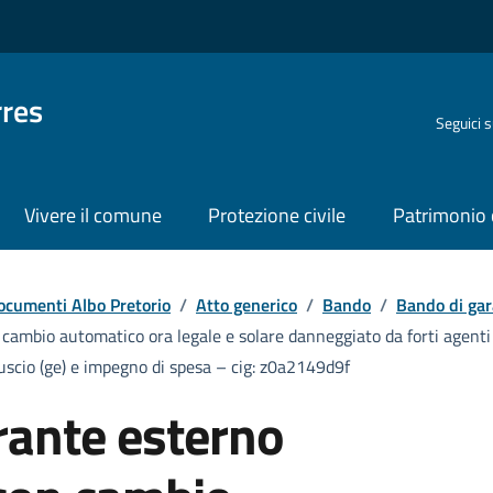
rres
Seguici 
Vivere il comune
Protezione civile
Patrimonio 
ocumenti Albo Pretorio
/
Atto generico
/
Bando
/
Bando di gar
cambio automatico ora legale e solare danneggiato da forti agenti 
i uscio (ge) e impegno di spesa – cig: z0a2149d9f
rante esterno