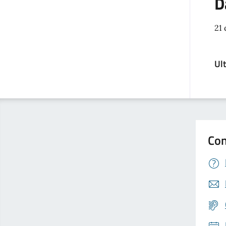
D
21
Ul
Con