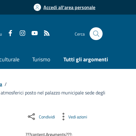
Accedi all'area personale
su
Cerca
culturale
Turismo
Tutti gli argomenti
a
/
atmosferici posto nel palazzo municipale sede degli
Condividi
Vedi azioni
???content.Arguments???: