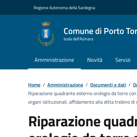
Vai ai contenuti
Vai al Footer
Regione Autonoma della Sardegna
Comune di Porto To
Isola dell’Asinara
Amministrazione
Novità
Servizi
Home
/
Amministrazione
/
Documenti e dati
/
D
Riparazione quadrante esterno orologio da torre con 
organi istituzionali. affidamento alla ditta trebino d
Riparazione quad