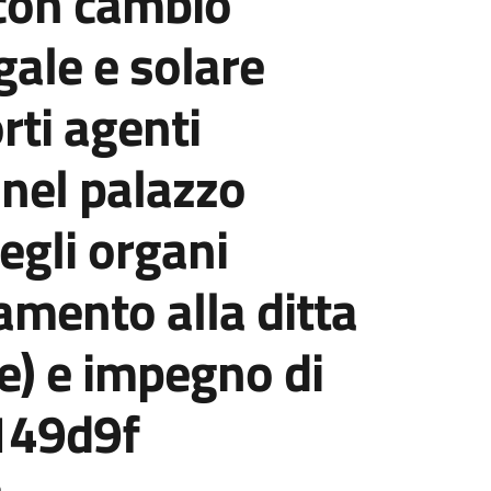
 con cambio
gale e solare
rti agenti
 nel palazzo
egli organi
damento alla ditta
ge) e impegno di
2149d9f
o