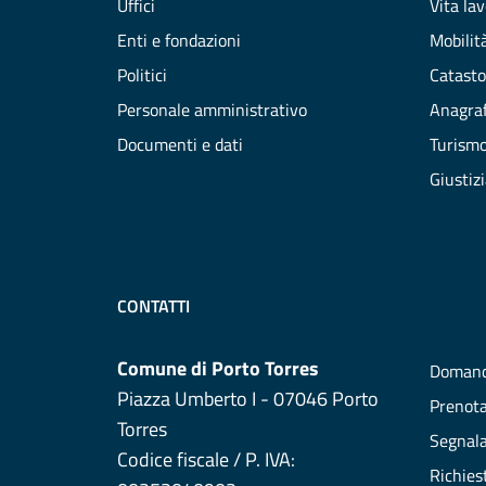
Uffici
Vita la
Enti e fondazioni
Mobilità
Politici
Catasto
Personale amministrativo
Anagraf
Documenti e dati
Turism
Giustiz
CONTATTI
Comune di Porto Torres
Domand
Piazza Umberto I - 07046 Porto
Prenot
Torres
Segnala
Codice fiscale / P. IVA:
Richies