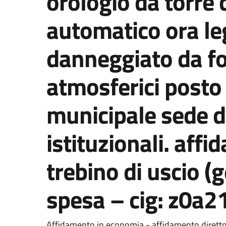
orologio da torre
automatico ora le
danneggiato da fo
atmosferici posto
municipale sede d
istituzionali. affi
trebino di uscio (
spesa – cig: z0a
Dettaglio del documento
Affidamento in economia - affidamento dirett