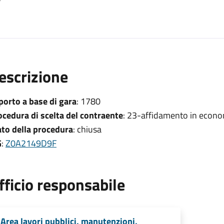
escrizione
porto a base di gara
: 1780
ocedura di scelta del contraente
: 23-affidamento in econo
ato della procedura
: chiusa
G
:
Z0A2149D9F
fficio responsabile
Area lavori pubblici, manutenzioni,