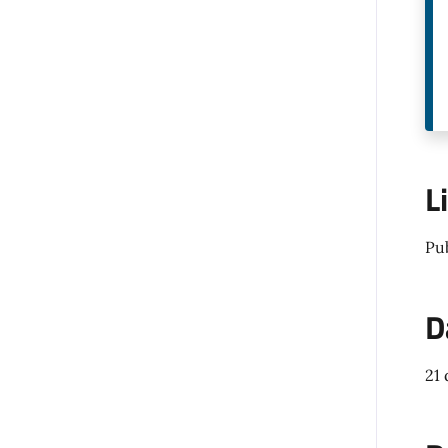
L
Pu
D
21