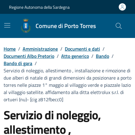
Vai ai contenuti
Vai al Footer
Regione Autonoma della Sardegna
Comune di Porto Torres
Home
/
Amministrazione
/
Documenti e dati
/
Documenti Albo Pretorio
/
Atto generico
/
Bando
/
Bando di gara
/
Servizio di noleggio, allestimento , installazione e rimozione di
due alberi di natale di grandi dimensioni da posizionare a porto
torres nelle piazze 1° maggio al villaggio verde e piazzale lazio
al villaggio satellite. affidamento alla ditta elettrolux s.r.l. di
ortueri (nu)- [cig z812fbecc0]
Servizio di noleggio,
allestimento ,