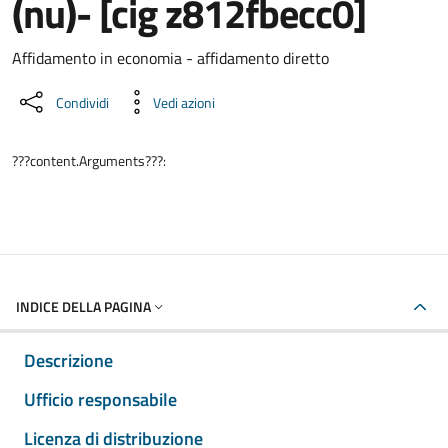
(nu)- [cig z812fbecc0]
Dettaglio del documento
Affidamento in economia - affidamento diretto
Condividi
Vedi azioni
???content.Arguments???:
INDICE DELLA PAGINA
Descrizione
Ufficio responsabile
Licenza di distribuzione