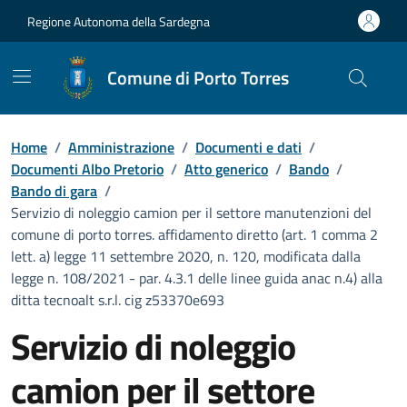
Vai ai contenuti
Vai al Footer
Regione Autonoma della Sardegna
Comune di Porto Torres
Home
/
Amministrazione
/
Documenti e dati
/
Documenti Albo Pretorio
/
Atto generico
/
Bando
/
Bando di gara
/
Servizio di noleggio camion per il settore manutenzioni del
comune di porto torres. affidamento diretto (art. 1 comma 2
lett. a) legge 11 settembre 2020, n. 120, modificata dalla
legge n. 108/2021 - par. 4.3.1 delle linee guida anac n.4) alla
ditta tecnoalt s.r.l. cig z53370e693
Servizio di noleggio
camion per il settore