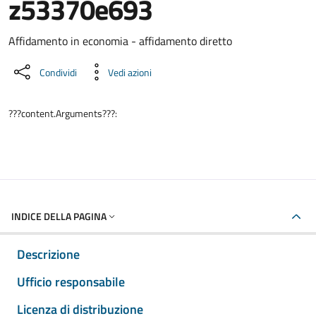
z53370e693
Dettaglio del documento
Affidamento in economia - affidamento diretto
Condividi
Vedi azioni
???content.Arguments???:
INDICE DELLA PAGINA
Descrizione
Ufficio responsabile
Licenza di distribuzione