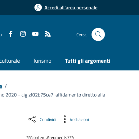
Accedi all'area personale
su
Cerca
culturale
Turismo
Tutti gli argomenti
a
/
ugno 2020 - cig zf02b75ce7. affidamento diretto alla
Condividi
Vedi azioni
???content.Arguments???: