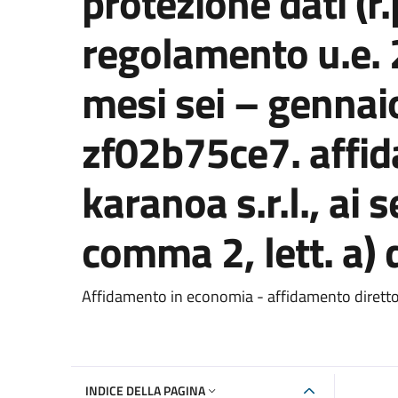
protezione dati (r.p
regolamento u.e.
mesi sei – gennai
zf02b75ce7. affid
karanoa s.r.l., ai s
comma 2, lett. a) 
Dettaglio del documento
Affidamento in economia - affidamento dirett
INDICE DELLA PAGINA