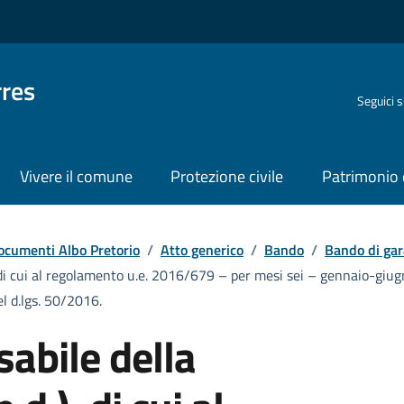
rres
Seguici 
Vivere il comune
Protezione civile
Patrimonio 
ocumenti Albo Pretorio
/
Atto generico
/
Bando
/
Bando di gar
.), di cui al regolamento u.e. 2016/679 – per mesi sei – gennaio-gi
del d.lgs. 50/2016.
sabile della