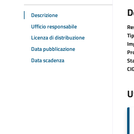
D
Descrizione
Ufficio responsabile
Re
Ti
Licenza di distribuzione
Im
Data pubblicazione
Pr
Data scadenza
St
CI
U