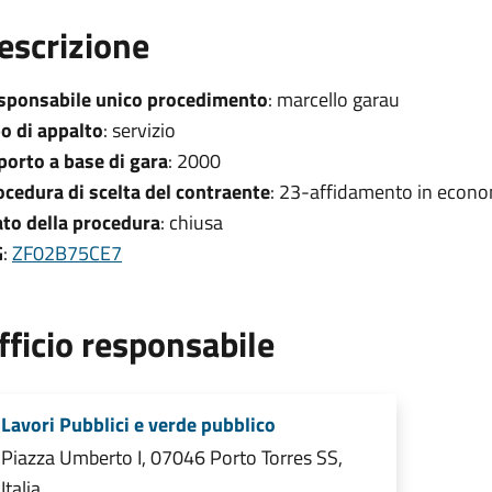
escrizione
sponsabile unico procedimento
: marcello garau
po di appalto
: servizio
porto a base di gara
: 2000
ocedura di scelta del contraente
: 23-affidamento in econo
ato della procedura
: chiusa
G
:
ZF02B75CE7
fficio responsabile
Lavori Pubblici e verde pubblico
Piazza Umberto I, 07046 Porto Torres SS,
Italia