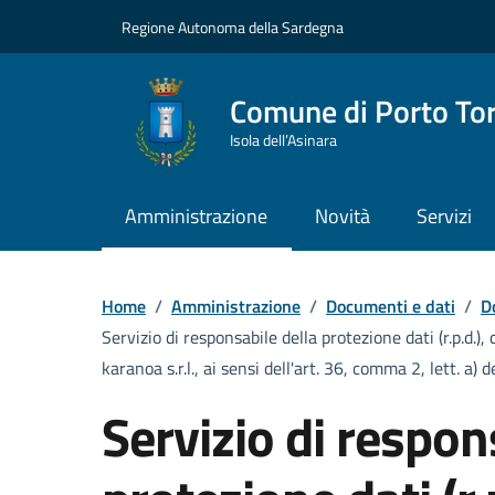
Vai ai contenuti
Vai al Footer
Regione Autonoma della Sardegna
Comune di Porto To
Isola dell’Asinara
Amministrazione
Novità
Servizi
Home
/
Amministrazione
/
Documenti e dati
/
D
Servizio di responsabile della protezione dati (r.p.d
karanoa s.r.l., ai sensi dell'art. 36, comma 2, lett. a) 
Servizio di respon