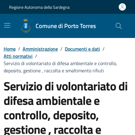
Vai ai contenuti
Vai al Footer
Regione Autonoma della Sardegna
Comune di Porto Torres
Home
/
Amministrazione
/
Documenti e dati
/
Atti normativi
/
Servizio di volontariato di difesa ambientale e controllo,
deposito, gestione , raccolta e smaltimento rifiuti
Servizio di volontariato di
difesa ambientale e
controllo, deposito,
gestione , raccolta e