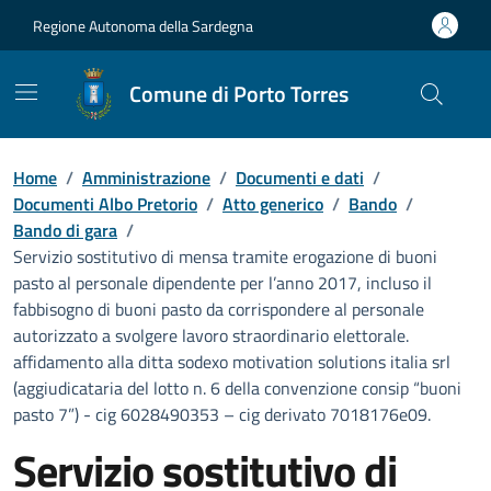
Vai ai contenuti
Vai al Footer
Regione Autonoma della Sardegna
Comune di Porto Torres
Home
/
Amministrazione
/
Documenti e dati
/
Documenti Albo Pretorio
/
Atto generico
/
Bando
/
Bando di gara
/
Servizio sostitutivo di mensa tramite erogazione di buoni
pasto al personale dipendente per l’anno 2017, incluso il
fabbisogno di buoni pasto da corrispondere al personale
autorizzato a svolgere lavoro straordinario elettorale.
affidamento alla ditta sodexo motivation solutions italia srl
(aggiudicataria del lotto n. 6 della convenzione consip “buoni
pasto 7”) - cig 6028490353 – cig derivato 7018176e09.
Servizio sostitutivo di