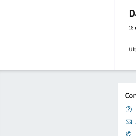
D
18
Ul
Con