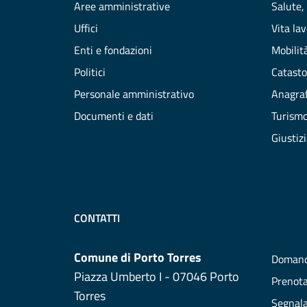
Aree amministrative
Salute,
Uffici
Vita la
Enti e fondazioni
Mobilità
Politici
Catasto
Personale amministrativo
Anagraf
Documenti e dati
Turism
Giustiz
CONTATTI
Comune di Porto Torres
Domand
Piazza Umberto I - 07046 Porto
Prenot
Torres
Segnala