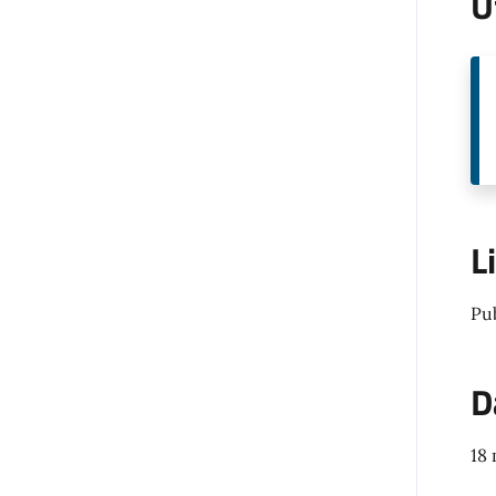
U
L
Pu
D
18