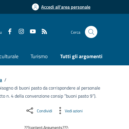
Accedi all'area personale
su
Cerca
culturale
Turismo
Tutti gli argomenti
a
/
bisogno di buoni pasto da corrispondere al personale
otto n. 4 della convenzione consip “buoni pasto 9”).
Condividi
Vedi azioni
???content.Arguments???: