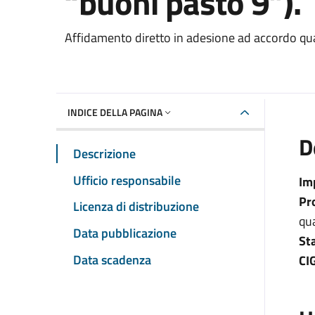
“buoni pasto 9”).
Dettaglio del documento
Affidamento diretto in adesione ad accordo q
INDICE DELLA PAGINA
D
Descrizione
Ufficio responsabile
Im
Pr
Licenza di distribuzione
qu
Data pubblicazione
St
Data scadenza
CI