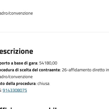
uadro/convenzione
escrizione
porto a base di gara
: 54180,00
ocedura di scelta del contraente
: 26-affidamento diretto i
adro/convenzione
ato della procedura
: chiusa
G
:
9143308075