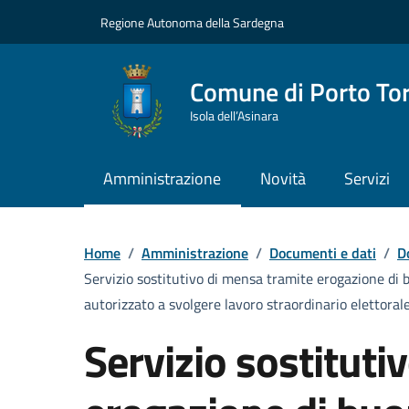
Vai ai contenuti
Vai al Footer
Regione Autonoma della Sardegna
Comune di Porto To
Isola dell’Asinara
Amministrazione
Novità
Servizi
Home
/
Amministrazione
/
Documenti e dati
/
D
Servizio sostitutivo di mensa tramite erogazione di 
autorizzato a svolgere lavoro straordinario elettorale.
Servizio sostituti