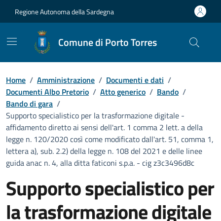
Vai ai contenuti
Vai al Footer
Regione Autonoma della Sardegna
Comune di Porto Torres
Home
/
Amministrazione
/
Documenti e dati
/
Documenti Albo Pretorio
/
Atto generico
/
Bando
/
Bando di gara
/
Supporto specialistico per la trasformazione digitale -
affidamento diretto ai sensi dell'art. 1 comma 2 lett. a della
legge n. 120/2020 così come modificato dall'art. 51, comma 1,
lettera a), sub. 2.2) della legge n. 108 del 2021 e delle linee
guida anac n. 4, alla ditta faticoni s.p.a. - cig z3c3496d8c
Supporto specialistico per
la trasformazione digitale