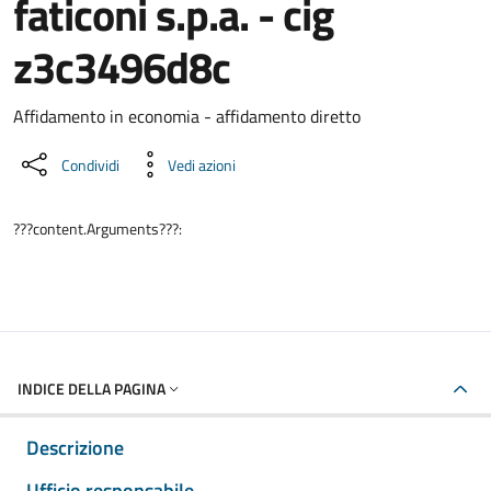
faticoni s.p.a. - cig
z3c3496d8c
Dettaglio del documento
Affidamento in economia - affidamento diretto
Condividi
Vedi azioni
???content.Arguments???:
INDICE DELLA PAGINA
Descrizione
Ufficio responsabile