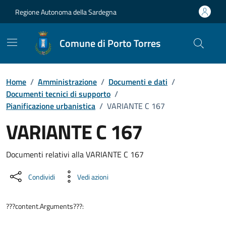
Vai ai contenuti
Vai al Footer
Regione Autonoma della Sardegna
Comune di Porto Torres
Home
/
Amministrazione
/
Documenti e dati
/
Documenti tecnici di supporto
/
Pianificazione urbanistica
/
VARIANTE C 167
VARIANTE C 167
Dettaglio del documento
Documenti relativi alla VARIANTE C 167
Condividi
Vedi azioni
???content.Arguments???: