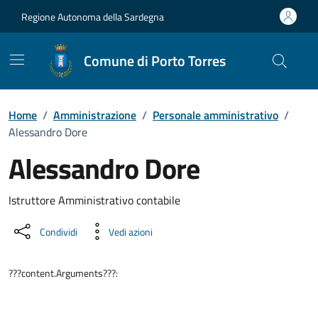
Vai ai contenuti
Vai al Footer
Regione Autonoma della Sardegna
Comune di Porto Torres
Home
/
Amministrazione
/
Personale amministrativo
/
Alessandro Dore
Alessandro Dore
Dettaglio della persona
Istruttore Amministrativo contabile
Condividi
Vedi azioni
???content.Arguments???: