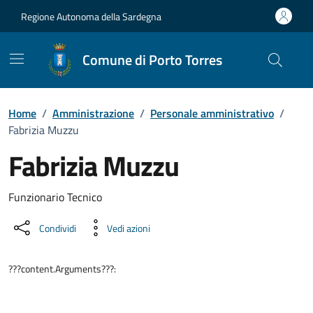
Vai ai contenuti
Vai al Footer
Regione Autonoma della Sardegna
Comune di Porto Torres
Home
/
Amministrazione
/
Personale amministrativo
/
Fabrizia Muzzu
Fabrizia Muzzu
Dettaglio della persona
Funzionario Tecnico
Condividi
Vedi azioni
???content.Arguments???: