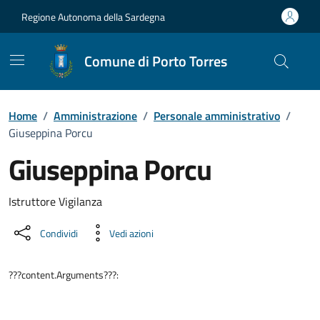
Vai ai contenuti
Vai al Footer
Regione Autonoma della Sardegna
Comune di Porto Torres
Home
/
Amministrazione
/
Personale amministrativo
/
Giuseppina Porcu
Giuseppina Porcu
Dettaglio della persona
Istruttore Vigilanza
Condividi
Vedi azioni
???content.Arguments???: