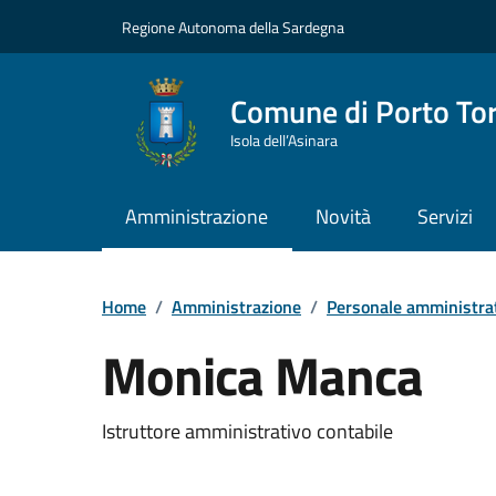
Vai ai contenuti
Vai al Footer
Regione Autonoma della Sardegna
Comune di Porto To
Isola dell’Asinara
Amministrazione
Novità
Servizi
Home
/
Amministrazione
/
Personale amministra
Monica Manca
Dettaglio della pers
Istruttore amministrativo contabile