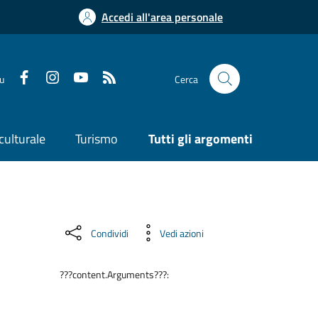
Accedi all'area personale
su
Cerca
culturale
Turismo
Tutti gli argomenti
Condividi
Vedi azioni
???content.Arguments???: