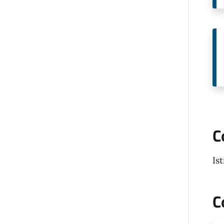
C
Is
C