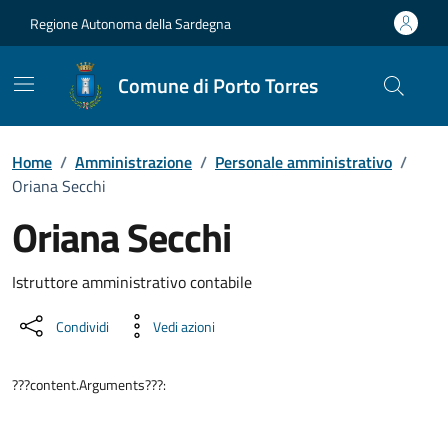
Vai ai contenuti
Vai al Footer
Regione Autonoma della Sardegna
Comune di Porto Torres
Home
/
Amministrazione
/
Personale amministrativo
/
Oriana Secchi
Oriana Secchi
Dettaglio della persona
Istruttore amministrativo contabile
Condividi
Vedi azioni
???content.Arguments???: