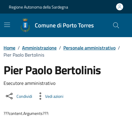
Vai ai contenuti
Vai al Footer
Regione Autonoma della Sardegna
Comune di Porto Torres
Home
/
Amministrazione
/
Personale amministrativo
/
Pier Paolo Bertolinis
Pier Paolo Bertolinis
Dettaglio della persona
Esecutore amministrativo
Condividi
Vedi azioni
???content.Arguments???: