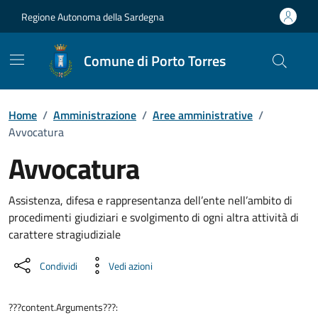
Vai ai contenuti
Vai al Footer
Regione Autonoma della Sardegna
Comune di Porto Torres
Home
/
Amministrazione
/
Aree amministrative
/
Avvocatura
Avvocatura
Dettaglio dell'unità organizzati
Assistenza, difesa e rappresentanza dell’ente nell’ambito di
procedimenti giudiziari e svolgimento di ogni altra attività di
carattere stragiudiziale
Condividi
Vedi azioni
???content.Arguments???: