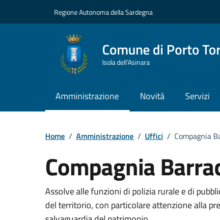
Vai ai contenuti
Vai al Footer
Regione Autonoma della Sardegna
Comune di Porto To
Isola dell’Asinara
Amministrazione
Novità
Servizi
Home
/
Amministrazione
/
Uffici
/
Compagnia Ba
Compagnia Barrac
Dettaglio dell'unità 
Assolve alle funzioni di polizia rurale e di pubbl
del territorio, con particolare attenzione alla p
salvaguardia del patrimonio.