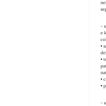
ne
se
- 
e 
co
• 
de
• 
pa
na
• 
• 
- 