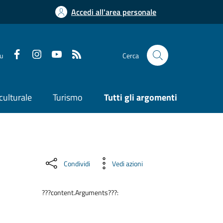
Accedi all'area personale
su
Cerca
culturale
Turismo
Tutti gli argomenti
Condividi
Vedi azioni
???content.Arguments???: