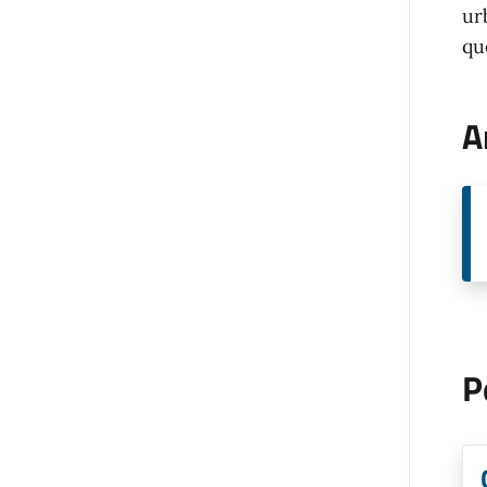
ur
qu
A
P