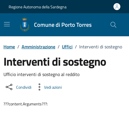
Vai ai contenuti
Vai al Footer
Regione Autonoma della Sardegna
Comune di Porto Torres
Home
/
Amministrazione
/
Uffici
/
Interventi di sostegno
Interventi di sostegno
Dettaglio dell'unità organizzati
Ufficio interventi di sostegno al reddito
Condividi
Vedi azioni
???content.Arguments???: