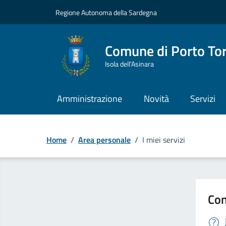
Vai ai contenuti
Vai al Footer
Regione Autonoma della Sardegna
Comune di Porto To
Isola dell’Asinara
Amministrazione
Novità
Servizi
Home
/
Area personale
/
I miei servizi
Con