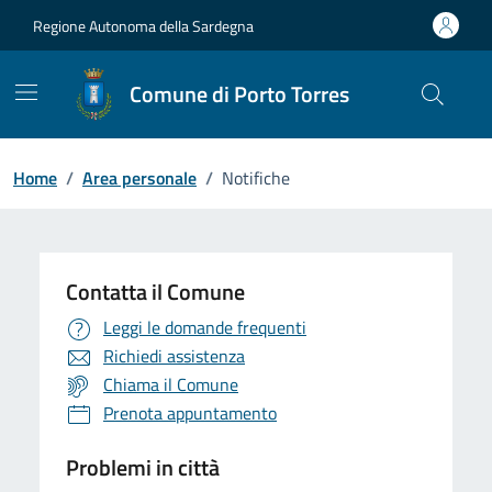
Vai ai contenuti
Vai al Footer
Regione Autonoma della Sardegna
Comune di Porto Torres
Home
/
Area personale
/
Notifiche
Contatta il Comune
Leggi le domande frequenti
Richiedi assistenza
Chiama il Comune
Prenota appuntamento
Problemi in città