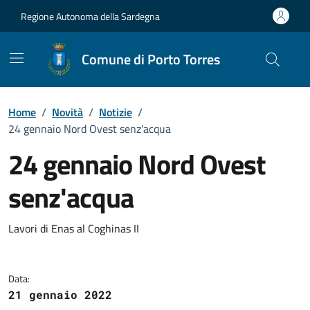
Vai ai contenuti
Vai al Footer
Regione Autonoma della Sardegna
Comune di Porto Torres
Home
/
Novità
/
Notizie
/
24 gennaio Nord Ovest senz'acqua
24 gennaio Nord Ovest
senz'acqua
Dettagli della notizia
Lavori di Enas al Coghinas II
Data:
21 gennaio 2022