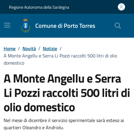
Vai ai contenuti
Vai al Footer
Regione Autonoma della Sardegna
Comune di Porto Torres
Home
/
Novità
/
Notizie
/
A Monte Angellu e Serra Li Pozzi raccolti 500 litri di olio
domestico
A Monte Angellu e Serra
Li Pozzi raccolti 500 litri di
olio domestico
Dettagli della notizia
Nel mese di dicembre il servizio sperimentale sarà esteso ai
quartieri Oleandro e Andriolu.