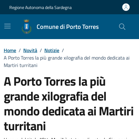
Vai ai contenuti
Vai al Footer
Regione Autonoma della Sardegna
Comune di Porto Torres
Home
/
Novità
/
Notizie
/
A Porto Torres la più grande xilografia del mondo dedicata ai
Martiri turritani
A Porto Torres la più
grande xilografia del
mondo dedicata ai Martiri
turritani