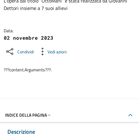
Dettagli della notizia
L'opera dal titolo "OttoMani" è stata realizzata da Giovanni
Dettori insieme a 7 suoi allievi
Data:
02 novembre 2023
Condividi
Vedi azioni
???content.Arguments???:
INDICE DELLA PAGINA
Descrizione