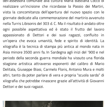
dell’assessora comunale alla cultura Maria Bastiana Cocco di
realizzare un’incisione che ricordasse la Passio dei Martiri,
vista la concomitanza dell’apertura del nuovo spazio con le
giornate dedicate alla commemorazione del martirio avvenuto
nella Turris Libisonis del 303 d. C. Ma il risultato è andato oltre
ogni possibile aspettativa ed è stato il frutto del lavoro
appassionato di Dettori e dei suoi ragazzi, confluito in
un’opera che evoca umanità, fede e spirito di identità. La
xilografia è la tecnica di stampa più antica al mondo nata in
Asia minore 3500 anni fa. In Sardegna agli inizi del ‘900 e nel
periodo della seconda guerra mondiale ha vissuto una florida
stagione artistica attraverso esponenti del calibro di Mario
Delitala, Giuseppe Biasi, Carmelo Floris, Antonio Mura e molti
altri, tanto da poter parlare di vera e propria “scuola sarda” di
xilografia che potrebbe rinascere grazie all’attività di Giovanni
Dettori e dei suoi ragazzi.