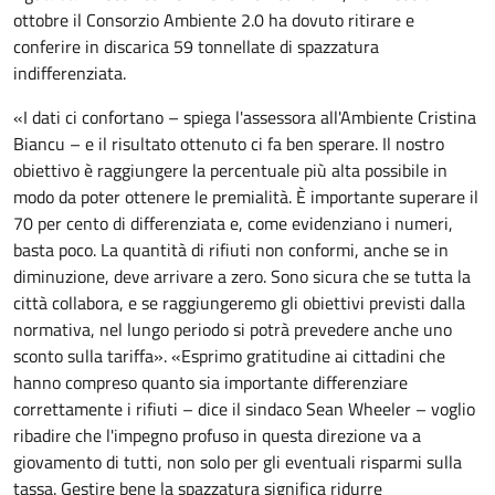
ottobre il Consorzio Ambiente 2.0 ha dovuto ritirare e
conferire in discarica 59 tonnellate di spazzatura
indifferenziata
.
«
I dati ci confortano – spiega l'assessora all'Ambiente Cristina
Biancu –
e
il risultato ottenuto ci fa ben sperare. Il nostro
obiettivo è raggiungere la percentuale più alta possibile in
modo da poter ottenere le premialità. È importante superare il
70 per cento
di differenziata
e, come evidenziano i numeri,
basta poco. La quantità di rifiuti non conformi, anche se in
diminuzione, deve arrivare a zero. Sono sicura che se tutta la
città collabora, e se raggiungeremo gli obiettivi previsti dalla
normativa, nel lungo periodo si potrà prevedere anche uno
sconto sulla tariffa
»
.
«
Esprimo gratitudine ai cittadini che
hanno compreso quanto sia importante differenziare
correttamente i rifiuti – dice il sindaco Sean Wheeler –
voglio
ribadire che l'impegno profuso in questa direzione va a
giovamento di tutti, non solo per gli eventuali risparmi sulla
tassa.
G
estire bene la spazzatura significa ridurre