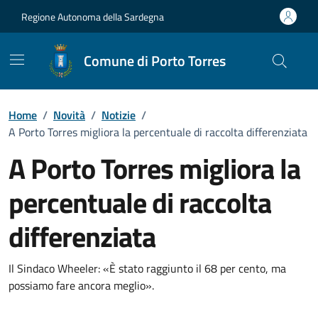
Vai ai contenuti
Vai al Footer
Regione Autonoma della Sardegna
Comune di Porto Torres
Home
/
Novità
/
Notizie
/
A Porto Torres migliora la percentuale di raccolta differenziata
A Porto Torres migliora la
percentuale di raccolta
differenziata
Dettagli della notizia
Il Sindaco Wheeler: «È stato raggiunto il 68 per cento, ma
possiamo fare ancora meglio».