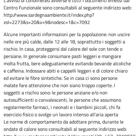
L'avviso di condimeteo avverse e tutti i documenti emessi dal
Centro Funzionale sono consultabili al seguente indirizzo web:
http://www.sardegnaambiente.it/index.php?
xsl=2273&s=20&v=9&nodesc=1&c=7092
Alcune importanti informazioni per la popolazione: non uscire
nelle ore più calde, dalle 12 alle 18, soprattutto i soggetti a
rischio. In casa, proteggersi dal calore del sole con tende o
persiane. In generale consumare pasti leggeri e mangiare
molta frutta, bere adeguatamente evitando bevande alcoliche
e caffeina. Indossare abiti e cappelli leggeri e di colore chiaro
ed evitare le fibre sintetiche. Se in casa ci sono persone
malate fare attenzione che non siano troppo coperte. I
soggetti a rischio sono: le persone anziane e/o non
autosufficienti o convalescenti, le persone che assumono
regolarmente farmaci, i neonati e i bambini piccoli, chi fa
esercizio fisico o svolge un lavoro intenso all'aria aperta
Le norme di comportamento da adottare prima, durante le
ondate di calore sono consultabili al seguente indirizzo web: