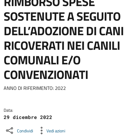
RIMBORSO SPESE
SOSTENUTE A SEGUITO
DELL’ADOZIONE DI CANI
RICOVERATI NEI CANILI
COMUNALI E/O
CONVENZIONATI
Dettagli della notizia
ANNO DI RIFERIMENTO: 2022
Data:
29 dicembre 2022
Condividi
Vedi azioni