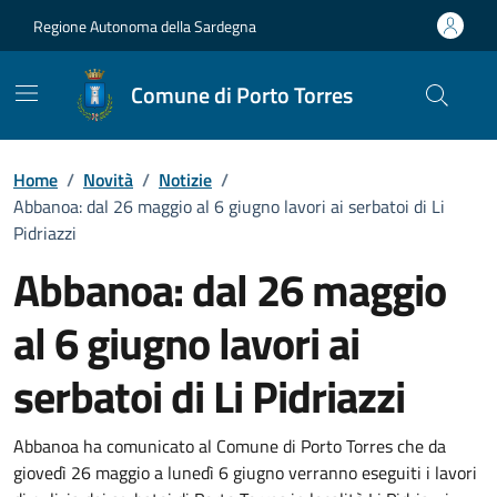
Vai ai contenuti
Vai al Footer
Regione Autonoma della Sardegna
Comune di Porto Torres
Home
/
Novità
/
Notizie
/
Abbanoa: dal 26 maggio al 6 giugno lavori ai serbatoi di Li
Pidriazzi
Abbanoa: dal 26 maggio
al 6 giugno lavori ai
serbatoi di Li Pidriazzi
Dettagli della notizia
Abbanoa ha comunicato al Comune di Porto Torres che da
giovedì 26 maggio a lunedì 6 giugno verranno eseguiti i lavori