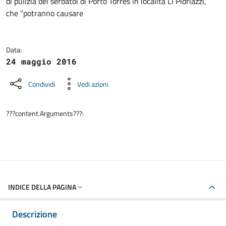
di pulizia dei serbatoi di Porto Torres in località Li Pidriazzi,
che "potranno causare
Data:
24 maggio 2016
Condividi
Vedi azioni
???content.Arguments???:
INDICE DELLA PAGINA
Descrizione