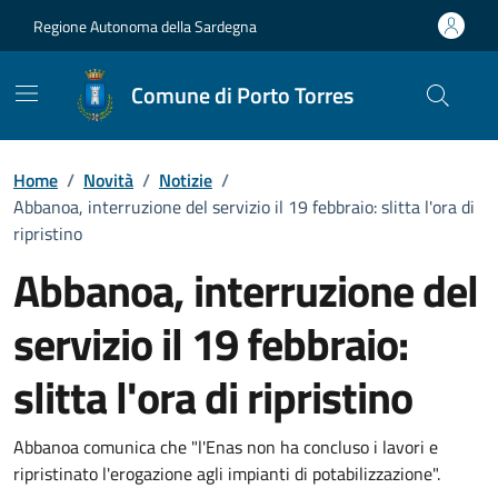
Vai ai contenuti
Vai al Footer
Regione Autonoma della Sardegna
Comune di Porto Torres
Home
/
Novità
/
Notizie
/
Abbanoa, interruzione del servizio il 19 febbraio: slitta l'ora di
ripristino
Abbanoa, interruzione del
servizio il 19 febbraio:
slitta l'ora di ripristino
Dettagli della notizia
Abbanoa comunica che "l'Enas non ha concluso i lavori e
ripristinato l'erogazione agli impianti di potabilizzazione".