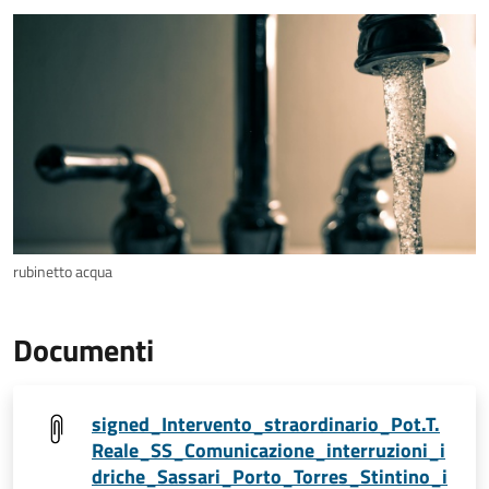
rubinetto acqua
Documenti
signed_Intervento_straordinario_Pot.T.
Reale_SS_Comunicazione_interruzioni_i
driche_Sassari_Porto_Torres_Stintino_i