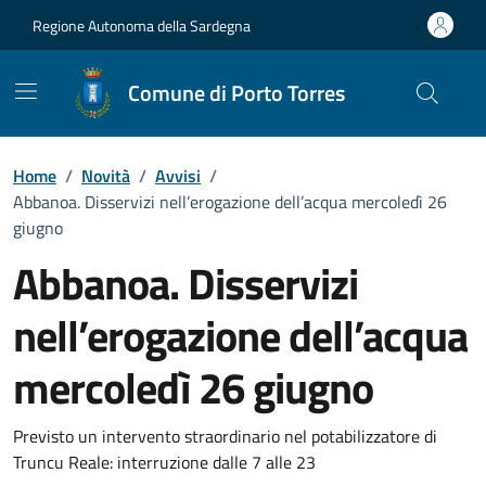
Vai ai contenuti
Vai al Footer
Regione Autonoma della Sardegna
Comune di Porto Torres
Home
/
Novità
/
Avvisi
/
Abbanoa. Disservizi nell’erogazione dell’acqua mercoledì 26
giugno
Abbanoa. Disservizi
nell’erogazione dell’acqua
mercoledì 26 giugno
Dettagli della notizia
Previsto un intervento straordinario nel potabilizzatore di
Truncu Reale: interruzione dalle 7 alle 23