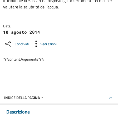
Dettagli della notizia
Il Tribunale di Sassari ha disposto gli accertamenti tecnici per
valutare la salubrità dell’acqua.
Data:
10 agosto 2014
Condividi
Vedi azioni
???content.Arguments???:
INDICE DELLA PAGINA
Descrizione