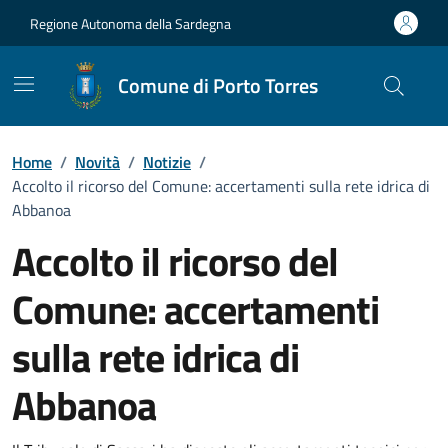
Vai ai contenuti
Vai al Footer
Regione Autonoma della Sardegna
Comune di Porto Torres
Home
/
Novità
/
Notizie
/
Accolto il ricorso del Comune: accertamenti sulla rete idrica di
Abbanoa
Accolto il ricorso del
Comune: accertamenti
sulla rete idrica di
Abbanoa