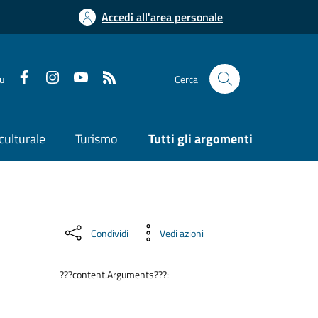
Accedi all'area personale
su
Cerca
culturale
Turismo
Tutti gli argomenti
Condividi
Vedi azioni
???content.Arguments???: