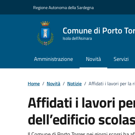
Vai ai contenuti
Vai al Footer
Regione Autonoma della Sardegna
Comune di Porto To
Isola dell’Asinara
Amministrazione
Novità
Servizi
Home
/
Novità
/
Notizie
/
Affidati i lavori per la 
Affidati i lavori pe
dell’edificio scola
Il Comune di Porto Torres nei giorni scorsi ha affi