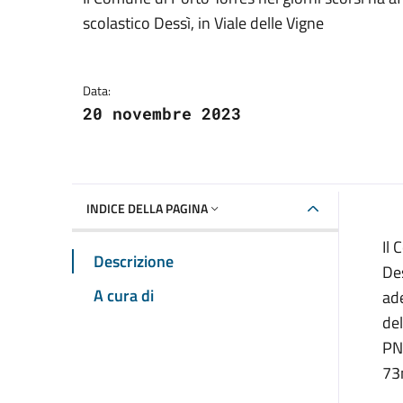
Dettagli della notizia
scolastico Dessì, in Viale delle Vigne
Data:
20 novembre 2023
INDICE DELLA PAGINA
Il 
Descrizione
Des
A cura di
ade
del
PNR
73m