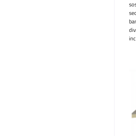
sos
sec
bam
div
inc