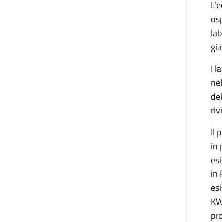
L’e
osp
lab
gia
I l
nel
del
riv
Il 
in 
esi
in 
esi
KW,
pro