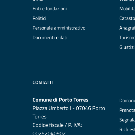
Enti e fondazioni
Mobilità
Politici
Catasto
Personale amministrativo
Anagraf
Documenti e dati
Turism
Giustiz
CONTATTI
Comune di Porto Torres
Domand
Piazza Umberto I - 07046 Porto
Prenot
Torres
Segnala
Codice fiscale / P. IVA:
Richies
00252040902