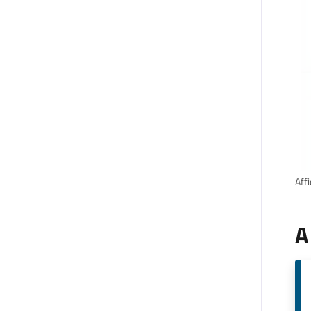
Affi
A