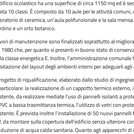
dificio scolastico ha una superficie di circa 1150 mq ed è s
ita 10 classi. È composto da 10 aule per le attività comuni,
oratorio di ceramica, un’aula polifunzionale e la sala mensa.
rdino e un orto botanico.
avori di manutenzione sono finalizzati soprattutto al miglior
 1980 che, per quanto si presenti in buono stato di conserva
la classe energetica E. Inoltre, l’amministrazione comunale
isitazione del layout degli ambienti interni per adeguarli agli
progetto di riqualificazione, elaborato dallo studio di ingegn
particolare: la realizzazione di un cappotto termico esterno, 
stente, da realizzare mediate l’uso di pannelli isolanti a prote
PVC a bassa trasmittanza termica, l’utilizzo di vetri con prot
stente. È prevista inoltre l’installazione di 50 nuovi pannelli
 da montare sulla copertura dell’edificio senza ulteriore c
duzione di acqua calda sanitaria. Quanto agli apparecchi di 